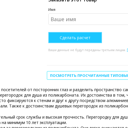
Имя
Ваши данные не будут переданы третьим лицам.
ПОСМОТРЕТЬ ПРОСЧИТАННЫЕ ТИПОВЫ
посетителей от посторонних глаз и разделить пространство са
ерегородок для душа из поликарбоната. Их достоинства в том,
сто фиксируются к стенам и друг к другу посредством алюминие
ли. Также к достоинствам душевых перегородок из поликарбон
ельный срок службы и высокая прочность. Перегородку для душ
 на минимум 10 лет эксплуатации.
од за перегородками из поликарбоната. Они легко очищаются от 