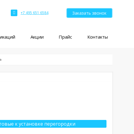
Заказать звонок
+7 495 651 6584
ликаций
Акции
Прайс
Контакты
а
товые к установке перегородки