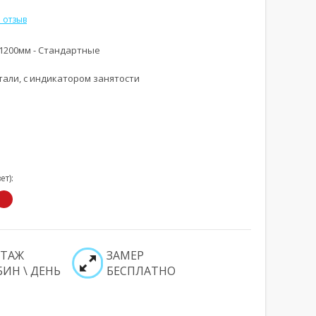
 отзыв
 1200мм - Стандартные
али, с индикатором занятости
Увеличить
Увеличи
т):
ТАЖ
ЗАМЕР
БИН \ ДЕНЬ
БЕСПЛАТНО