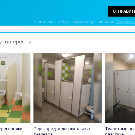
ОТПРАВИТ
Политика
Ваши данные не будут переданы третьим лицам.
дут интересны
ерегородки
Перегородки для школьных
Туалетные пе
туалетов
пластика