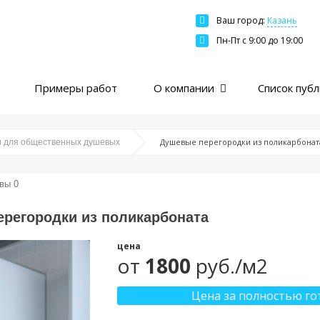
Ваш город:
Казань
Москва
Пн-Пт c 9:00 до 19:00
Санкт-Петербург
Краснодар
Примеры работ
О компании
Список пуб
Екатеринбург
Новосибирск
Казань
Душевые перегородки из поликарбонат
и для общественных душевых
Нижний Новгород
Ярославль
вы 0
Ростов
регородки из поликарбоната
Пермь
цена
Самара
от
1800
руб./м2
Цена за полностью го