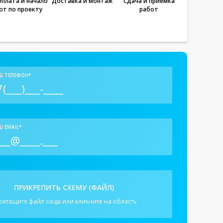
плата и начало
Доставка и монтаж
Сдача и приёмка
от по проекту
работ
Ш ТЕЛЕФОН*
 EMAIL*
ПРИКРЕПИТЬ СХЕМУ (ФАЙЛ)
ретащите файл сюда или кликните на область