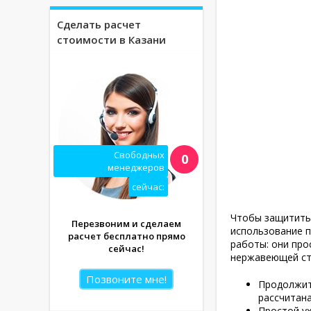
Сделать расчет
стоимости в Казани
Свободных
0
менеджеров
сейчас:
Чтобы защитить 
Перезвоним и сделаем
использование п
расчет бесплатно прямо
работы: они про
сейчас!
нержавеющей ста
Позвоните мне!
Продолжит
рассчитана
Простой ух