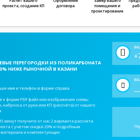
Расчёт Вашего
Оформление
Замер Вашего
Предо
проекта, создание КП
договора
помещения и
раб
проектирование
ВА
ЕВЫЕ ПЕРЕГОРОДКИ ИЗ ПОЛИКАРБОНАТА
20% НИЖЕ РЫНОЧНОЙ В КАЗАНИ
ВАШ
ше имя и телефон в форме справа
е к форме PDF файл или изображение схемы
 наброска от руки или КП (рассчёта) от нашего
а
15 минут получите от нас 2 варианта рассчёта
екта с учётом скидки 20% и подробным
Пе
 материала и комплектующих