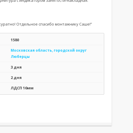
нитура с индикатором занятости-накладная.
ккуратно! Отдельное спасибо монтажнику Саше!”
1580
Московская область, городской округ
Люберцы
3 дня
2 дня
ЛДСП 16мм