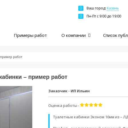
Ваш город:
Казань
Москва
Пн-Пт c 9:00 до 19:00
Санкт-Петербург
Краснодар
Примеры работ
О компании
Список пуб
Екатеринбург
Новосибирск
Казань
 пример работ
Нижний Новгород
Ярославль
кабинки – пример работ
Ростов
Заказчик - ИП Ильин
Пермь
Самара
Оценка работы -
Туалетные кабинки Эконом 16мм из – Л