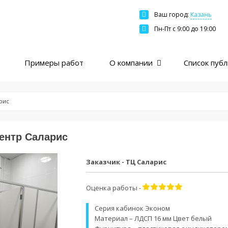
Ваш город:
Казань
Москва
Пн-Пт c 9:00 до 19:00
Санкт-Петербург
Краснодар
Примеры работ
О компании
Список пуб
Екатеринбург
Новосибирск
Казань
рис
Нижний Новгород
Ярославль
ентр Саларис
Ростов
Заказчик - ТЦ Саларис
Пермь
Самара
Оценка работы -
Серия кабинок Эконом
Материал – ЛДСП 16 мм Цвет белый