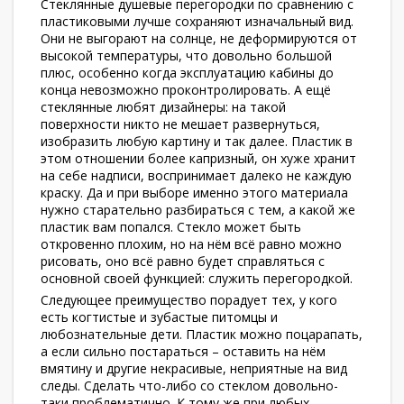
Стеклянные душевые перегородки по сравнению с
пластиковыми лучше сохраняют изначальный вид.
Они не выгорают на солнце, не деформируются от
высокой температуры, что довольно большой
плюс, особенно когда эксплуатацию кабины до
конца невозможно проконтролировать. А ещё
стеклянные любят дизайнеры: на такой
поверхности никто не мешает развернуться,
изобразить любую картину и так далее. Пластик в
этом отношении более капризный, он хуже хранит
на себе надписи, воспринимает далеко не каждую
краску. Да и при выборе именно этого материала
нужно старательно разбираться с тем, а какой же
пластик вам попался. Стекло может быть
откровенно плохим, но на нём всё равно можно
рисовать, оно всё равно будет справляться с
основной своей функцией: служить перегородкой.
Следующее преимущество порадует тех, у кого
есть когтистые и зубастые питомцы и
любознательные дети. Пластик можно поцарапать,
а если сильно постараться – оставить на нём
вмятину и другие некрасивые, неприятные на вид
следы. Сделать что-либо со стеклом довольно-
таки проблематично. К тому же при любых