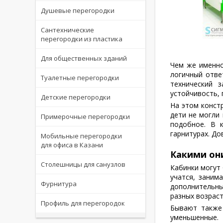
Душевые перегородки
Сантехнические
перегородки из пластика
Для общественных зданий
Чем же именно
логичный отве
Туалетные перегородки
технический 
устойчивость, 
Детские перегородки
На этом констр
дети не могли 
Примерочные перегородки
подобное. В 
гарнитурах. Д
Мобильные перегородки
для офиса в Казани
Какими он
Столешницы для санузлов
Кабинки могут 
учатся, заним
Фурнитура
дополнительны
разных возраст
Профиль для перегородок
Бывают также
уменьшенные.