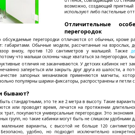
оттенок, совпадающий со стенам
возможно, создающий приятный к
используют либо пастельные отте
Отличительные особе
перегородок
 обсуждаемые перегородки отличаются от обычных, кроме р
т: габаритами. Обычные модели, рассчитанные на взрослых, 
зазор внизу, против 120 сантиметров у малышей. Также
д
потому что малыши склонны чаще хвататься за перегородки, пы
уктивные отличия не заканчиваются. У детских кабинок нет за
нечаянно запереться или закрыть друг друга из шалости, а по
качестве запорных механизмов применяются магниты, кото
овольно популярны шарики-фиксаторы, распространены и петли с
и бывают?
быть стандартными, это те же 2 метра в высоту. Такие вариант
аются или проводят время, лечатся на протяжении длительно
х трат, покупаются универсальные перегородки. Это экономия 
ных групп, но такие кабинки могут быть не слишком удобными 
 маленькие варианты, с высотой не больше 120 сантиметро
 Безопасно, удобно, но подходит исключительно конкретно