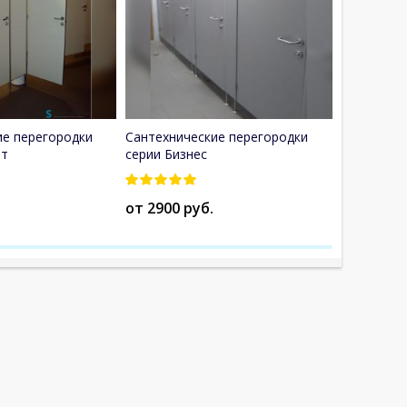
ие перегородки
Сантехнические перегородки
Сантехнич
рт
серии Бизнес
HPL пласт
от 2900 руб.
от 10500