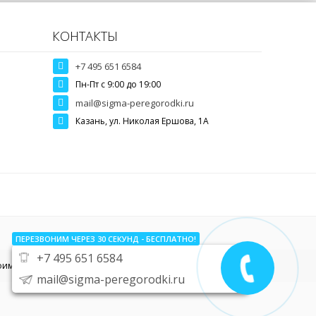
КОНТАКТЫ
+7 495 651 6584
Пн-Пт c 9:00 до 19:00
mail@sigma-peregorodki.ru
Казань, ул. Николая Ершова, 1А
ПЕРЕЗВОНИМ ЧЕРЕЗ 30
СЕКУНД
- БЕСПЛАТНО!
+7 495 651 6584
тоимости звоните по телефону
+7 495 651 6584
mail@sigma-peregorodki.ru