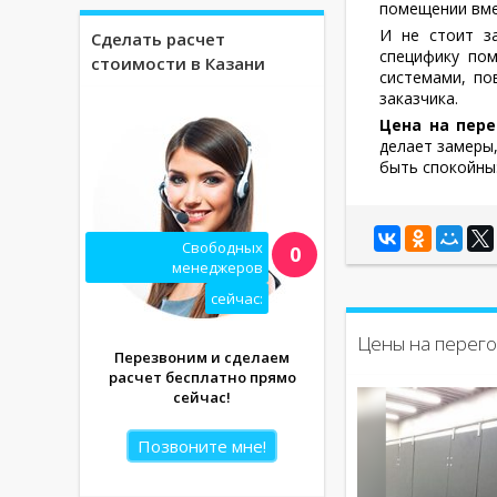
помещении вме
И не стоит з
Сделать расчет
специфику пом
стоимости в Казани
системами, по
заказчика.
Цена на пер
делает замеры,
быть спокойны:
Свободных
0
менеджеров
сейчас:
Цены на перего
Перезвоним и сделаем
расчет бесплатно прямо
сейчас!
Позвоните мне!