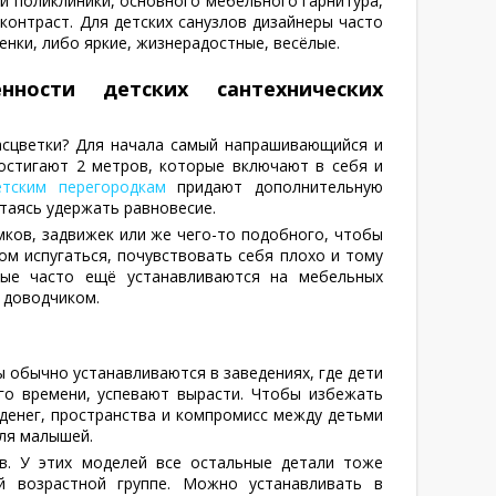
и поликлиники, основного мебельного гарнитура,
онтраст. Для детских санузлов дизайнеры часто
нки, либо яркие, жизнерадостные, весёлые.
нности детских сантехнических
асцветки? Для начала самый напрашивающийся и
достигают 2 метров, которые включают в себя и
етским перегородкам
придают дополнительную
таясь удержать равновесие.
мков, задвижек или же чего-то подобного, чтобы
том испугаться, почувствовать себя плохо и тому
рые часто ещё устанавливаются на мебельных
 доводчиком.
ы обычно устанавливаются в заведениях, где дети
го времени, успевают вырасти. Чтобы избежать
денег, пространства и компромисс между детьми
для малышей.
в. У этих моделей все остальные детали тоже
й возрастной группе. Можно устанавливать в