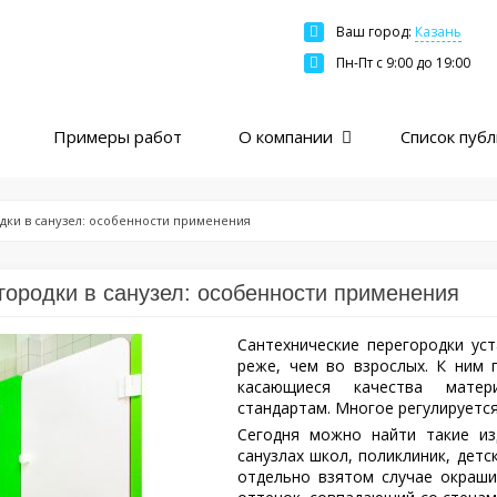
Ваш город:
Казань
Москва
Пн-Пт c 9:00 до 19:00
Санкт-Петербург
Краснодар
Примеры работ
О компании
Список пуб
Екатеринбург
Новосибирск
Казань
дки в санузел: особенности применения
Нижний Новгород
Ярославль
городки в санузел: особенности применения
Ростов
Сантехнические перегородки ус
Пермь
реже, чем во взрослых. К ним 
касающиеся качества материа
Самара
стандартам. Многое регулируетс
Сегодня можно найти такие из
санузлах школ, поликлиник, детс
отдельно взятом случае окраши