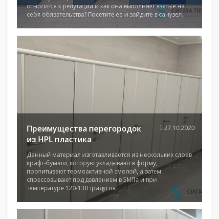
относится к репутации и как она выполняет взятые на
себя обязательства? Посетите ее и зайдите в санузел.
Преимущества перегородок
27.10.2020
из HPL пластика
Данный материал изготавливается из нескольких слоев
крафт-бумаги, которую укладывают в форму,
пропитывают термоактивной смолой, а затем
спрессовывают под давлением в 5МПа и при
температуре 120-130 градусов.